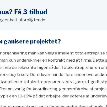
us? Få 3 tilbud
og er helt uforpligtende
organisere projektet?
r organisering man kan vælge imellem: totalentreprise 
 man kun underskriver en kontrakt med ét firma. Dette s
 i alle de relevante fagområder. Totalentreprenøren er
erarbejde selv. Derudover har de flere underleverandøre
irksomheder totalentreprenøren ved vil gøre et godt sty
ter ansvarlig for koordinering, gennemførelse af proje
pisk en 10-15% på det arbejde, der udføres af underlev
se, er man selv ansvarlig for gennemførelsen af projek