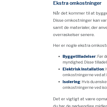
Ekstra omkostninger
Når det kommer til at bygg
Disse omkostninger kan vari
samt de materialer, der anv
overraskelser senere.
Her er nogle ekstra omkost
Byggetilladelser
: Før 
myndighed. Disse tilladel
Elektrisk installation
:
omkostningerne ved at i
Isolering
: Hvis du ønsk
omkostningerne ved isol
Det er vigtigt at være opmæ
du har de nødvendige midler 