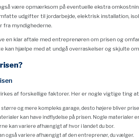
 du også være opmærksom på eventuelle ekstra omkostnin
atte udgifter til jordarbejde, elektrisk installation, iso
er fra myndighederne.
have en klar aftale med entreprenøren om prisen og omfan
e kan hjælpe med at undgå overraskelser og skjulte om
risen?
risen
rkes af forskellige faktorer. Her er nogle vigtige ting at
Jo større og mere kompleks garage, desto højere bliver prise
aterialer kan have indflydelse på prisen. Nogle materialer e
ne kan variere afhængigt af hvor i landet du bor.
kan også variere afhængigt af den entreprenør, du vælger.