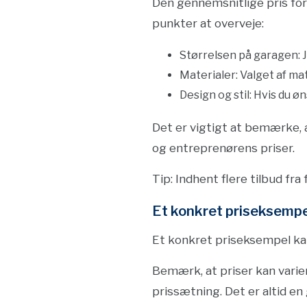
Den gennemsnitlige pris for 
punkter at overveje:
Størrelsen på garagen: J
Materialer: Valget af ma
Design og stil: Hvis du 
Det er vigtigt at bemærke, a
og entreprenørens priser.
Tip: Indhent flere tilbud fr
Et konkret priseksempe
Et konkret priseksempel kan
Bemærk, at priser kan varie
prissætning. Det er altid en 