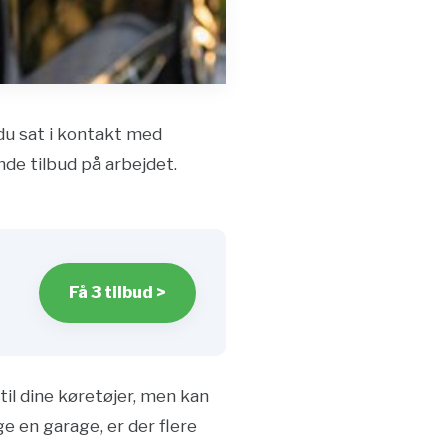
 du sat i kontakt med
nde tilbud på arbejdet.
Få 3 tilbud >
til dine køretøjer, men kan
 en garage, er der flere