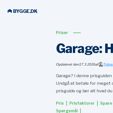
BYGGE.DK
Priser
Garage: Hv
Opdateret den
17.3.2026
af
Tobia
Garage? I denne prisguiden g
Undgå at betale for meget o
prisguide og lær alt hvad du 
Pris
Prisfaktorer
Spare
Spørgsmål