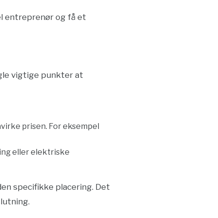
l entreprenør og få et
gle vigtige punkter at
åvirke prisen. For eksempel
ing eller elektriske
en specifikke placering. Det
lutning.