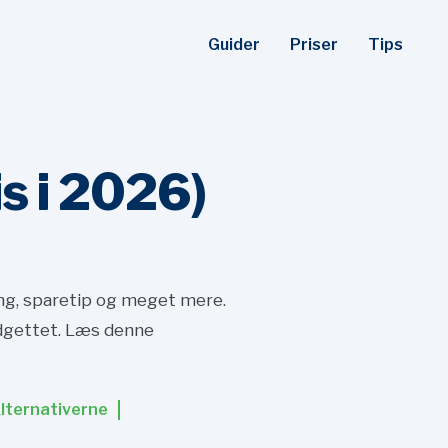
Guider
Priser
Tips
s i
2026)
ring, sparetip og meget mere.
udgettet. Læs denne
lternativerne