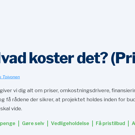
ad koster det? (Pri
s Toivonen
iver vi dig alt om priser, omkostningsdrivere, finansie
g få rådene der sikrer, at projektet holdes inden for b
skal vide.
 penge
Gøre selv
Vedligeholdelse
Få pristilbud
A