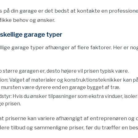
is på din garage er det bedst at kontakte en professione
ifikke behov og ønsker.
skellige garage typer
lige garage typer afhænger af flere faktorer. Her er no
o større garagen er, desto højere vil prisen typisk være.
ion: Valget af materialer og konstruktionsteknikker kan p
 mursten være dyrere end en garage bygget af træ.
styr: Hvis du ønsker tilpasninger som ekstra vinduer, isoler
ge prisen.
at priserne kan variere afhængigt af entreprenøren og d
flere tilbud og sammenligne priser, før du træffer en bes