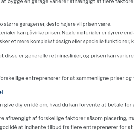
at bygge en garage varierer afhængigt af flere faktorer
o større garagen er, desto højere vil prisen være.
terialer kan påvirke prisen. Nogle materialer er dyrere end
ønsker et mere komplekst design eller specielle funktioner, 
t disse er generelle retningslinjer, og prisen kan varier
a forskellige entreprenører for at sammenligne priser og 
l
 give dig en idé om, hvad du kan forvente at betale for 
re afhængigt af forskellige faktorer såsom placering, 
god idé at indhente tilbud fra flere entreprenører for at