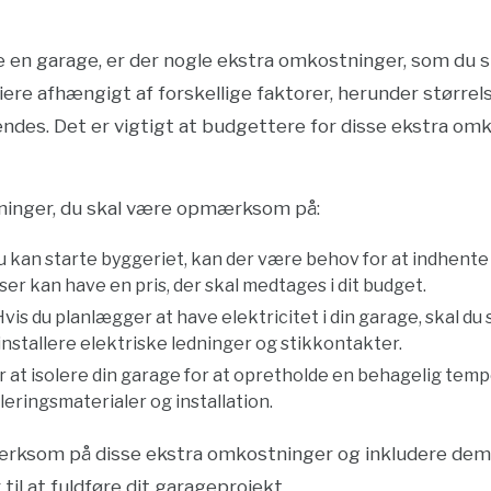
e en garage, er der nogle ekstra omkostninger, som du
ere afhængigt af forskellige faktorer, herunder størrel
endes. Det er vigtigt at budgettere for disse ekstra om
ninger, du skal være opmærksom på:
du kan starte byggeriet, kan der være behov for at indhente 
ser kan have en pris, der skal medtages i dit budget.
 Hvis du planlægger at have elektricitet i din garage, skal du
nstallere elektriske ledninger og stikkontakter.
er at isolere din garage for at opretholde en behagelig temp
eringsmaterialer og installation.
rksom på disse ekstra omkostninger og inkludere dem i 
til at fuldføre dit garageprojekt.