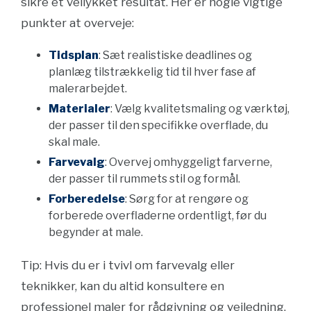
sikre et vellykket resultat. Her er nogle vigtige
punkter at overveje:
Tidsplan
: Sæt realistiske deadlines og
planlæg tilstrækkelig tid til hver fase af
malerarbejdet.
Materialer
: Vælg kvalitetsmaling og værktøj,
der passer til den specifikke overflade, du
skal male.
Farvevalg
: Overvej omhyggeligt farverne,
der passer til rummets stil og formål.
Forberedelse
: Sørg for at rengøre og
forberede overfladerne ordentligt, før du
begynder at male.
Tip: Hvis du er i tvivl om farvevalg eller
teknikker, kan du altid konsultere en
professionel maler for rådgivning og vejledning.