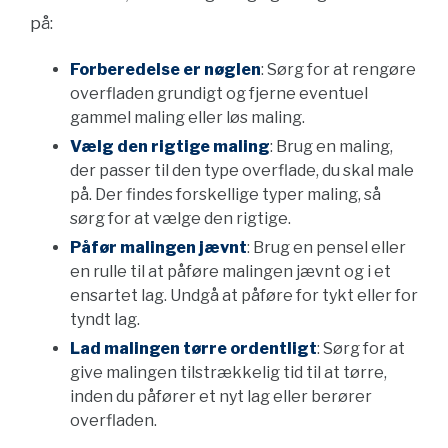
på:
Forberedelse er nøglen
: Sørg for at rengøre
overfladen grundigt og fjerne eventuel
gammel maling eller løs maling.
Vælg den rigtige maling
: Brug en maling,
der passer til den type overflade, du skal male
på. Der findes forskellige typer maling, så
sørg for at vælge den rigtige.
Påfør malingen jævnt
: Brug en pensel eller
en rulle til at påføre malingen jævnt og i et
ensartet lag. Undgå at påføre for tykt eller for
tyndt lag.
Lad malingen tørre ordentligt
: Sørg for at
give malingen tilstrækkelig tid til at tørre,
inden du påfører et nyt lag eller berører
overfladen.