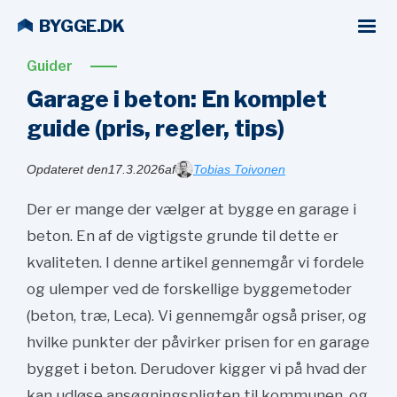
BYGGE.DK
Guider
Garage i beton: En komplet
guide (pris, regler, tips)
Opdateret den
17.3.2026
af
Tobias Toivonen
Der er mange der vælger at bygge en garage i
beton. En af de vigtigste grunde til dette er
kvaliteten. I denne artikel gennemgår vi fordele
og ulemper ved de forskellige byggemetoder
(beton, træ, Leca). Vi gennemgår også priser, og
hvilke punkter der påvirker prisen for en garage
bygget i beton. Derudover kigger vi på hvad der
kan udløse ansøgningspligten til kommunen, og