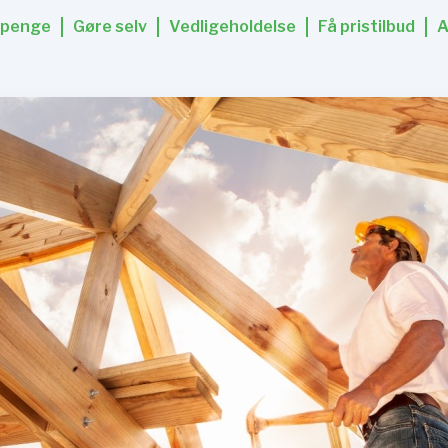
 penge
Gøre selv
Vedligeholdelse
Få pristilbud
A