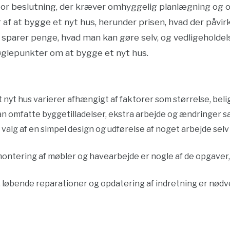
tor beslutning, der kræver omhyggelig planlægning og ove
r af at bygge et nyt hus, herunder prisen, hvad der påvirk
parer penge, hvad man kan gøre selv, og vedligeholdel
øglepunkter om at bygge et nyt hus.
t nyt hus varierer afhængigt af faktorer som størrelse, be
n omfatte byggetilladelser, ekstra arbejde og ændringer sa
 valg af en simpel design og udførelse af noget arbejde sel
ontering af møbler og havearbejde er nogle af de opgaver, 
løbende reparationer og opdatering af indretning er nødve