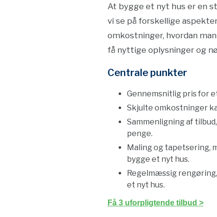
At bygge et nyt hus er en s
vi se på forskellige aspekte
omkostninger, hvordan man s
få nyttige oplysninger og n
Centrale punkter
Gennemsnitlig pris for e
Skjulte omkostninger ka
Sammenligning af tilbud,
penge.
Maling og tapetsering, m
bygge et nyt hus.
Regelmæssig rengøring, 
et nyt hus.
Få 3 uforpligtende tilbud >