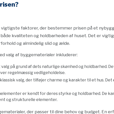
risen?
 vigtigste faktorer, der bestemmer prisen på et nybygge
 både kvaliteten og holdbarheden af ​​huset. Det er vigtig
rforhold og almindelig slid og ælde.
ed valg af byggematerialer inkluderer:
t valg på grund af dets naturlige skønhed og holdbarhed. D
ver regelmæssig vedligeholdelse.
 klassisk valg, der tilføjer charme og karakter til et hus. D
nelementer er kendt for deres styrke og holdbarhed. De kan 
nt og strukturelle elementer.
gematerialer, der passer til dine behov og budget. En e