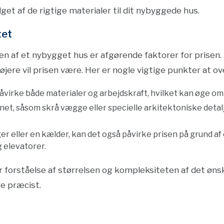
lget af de rigtige materialer til dit nybyggede hus.
tet
n af et nybygget hus er afgørende faktorer for prisen.
jere vil prisen være. Her er nogle vigtige punkter at ov
påvirke både materialer og arbejdskraft, hvilket kan øge o
et, såsom skrå vægge eller specielle arkitektoniske detalj
ger eller en kælder, kan det også påvirke prisen på grund a
g elevatorer.
ar forståelse af størrelsen og kompleksiteten af det ønsk
e præcist.