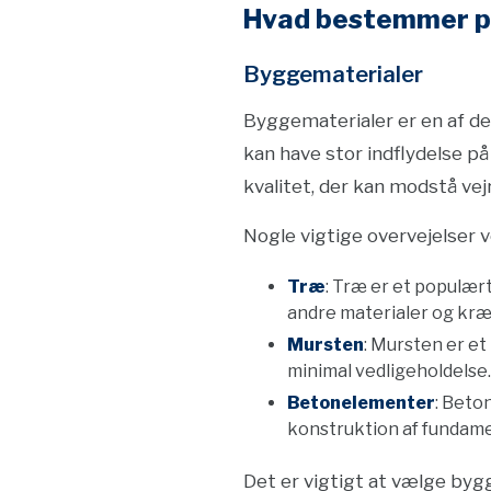
Hvad bestemmer p
Byggematerialer
Byggematerialer er en af de
kan have stor indflydelse på
kvalitet, der kan modstå vej
Nogle vigtige overvejelser v
Træ
: Træ er et populær
andre materialer og kræ
Mursten
: Mursten er et
minimal vedligeholdelse.
Betonelementer
: Beto
konstruktion af fundame
Det er vigtigt at vælge byg