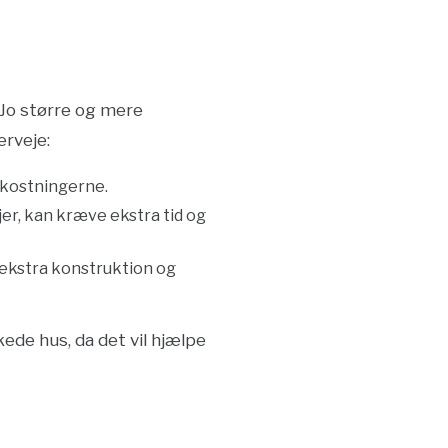
 Jo større og mere
erveje:
mkostningerne.
er, kan kræve ekstra tid og
f ekstra konstruktion og
ede hus, da det vil hjælpe