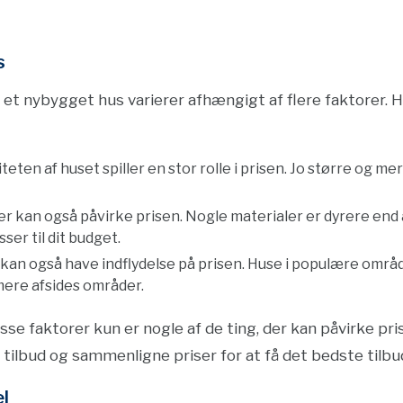
s
 et nybygget hus varierer afhængigt af flere faktorer. H
eten af huset spiller en stor rolle i prisen. Jo større og m
r kan også påvirke prisen. Nogle materialer er dyrere end an
ser til dit budget.
kan også have indflydelse på prisen. Huse i populære områd
mere afsides områder.
disse faktorer kun er nogle af de ting, der kan påvirke p
re tilbud og sammenligne priser for at få det bedste tilbu
l