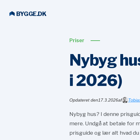
BYGGE.DK
Priser
Nybyg hus
i
2026)
Opdateret den
17.3.2026
af
Tobia
Nybyg hus? I denne prisguide
mere. Undgå at betale for m
prisguide og lær alt hvad du 