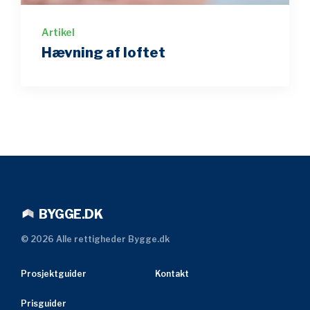
Artikel
Hævning af loftet
BYGGE.DK
©
2026
Alle rettigheder Bygge.dk
Prosjektguider
Kontakt
Prisguider