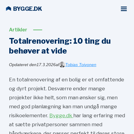
BYGGE.DK
Artikler
Totalrenovering: 10 ting du
behøver at vide
Opdateret den
17.3.2026
af
Tobias Toivonen
En totalrenovering af en bolig er et omfattende
og dyrt projekt. Desværre ender mange
projekter ikke helt, som man ønsker sig, men
med god planlægning kan man undgå mange
risikoelementer.
Bygge.dk
har lang erfaring med
at sætte privatpersoner sammen med
håndværkere, der passer perfekt til deres store