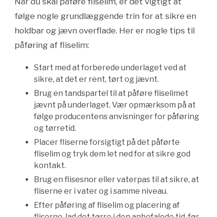
Når du skal påføre fliselim, er det vigtigt at
følge nogle grundlæggende trin for at sikre en
holdbar og jævn overflade. Her er nogle tips til
påføring af fliselim:
Start med at forberede underlaget ved at
sikre, at det er rent, tørt og jævnt.
Brug en tandspartel til at påføre fliselimet
jævnt på underlaget. Vær opmærksom på at
følge producentens anvisninger for påføring
og tørretid.
Placer fliserne forsigtigt på det påførte
fliselim og tryk dem let ned for at sikre god
kontakt.
Brug en flisesnor eller vaterpas til at sikre, at
fliserne er i vater og i samme niveau.
Efter påføring af fliselim og placering af
fliserne, lad det tørre i den anbefalede tid, før