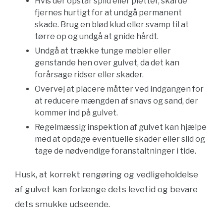
Hvis der opstår spild eller pletter, skal de
fjernes hurtigt for at undgå permanent
skade. Brug en blød klud eller svamp til at
tørre op og undgå at gnide hårdt.
Undgå at trække tunge møbler eller
genstande hen over gulvet, da det kan
forårsage ridser eller skader.
Overvej at placere måtter ved indgangen for
at reducere mængden af snavs og sand, der
kommer ind på gulvet.
Regelmæssig inspektion af gulvet kan hjælpe
med at opdage eventuelle skader eller slid og
tage de nødvendige foranstaltninger i tide.
Husk, at korrekt rengøring og vedligeholdelse
af gulvet kan forlænge dets levetid og bevare
dets smukke udseende.