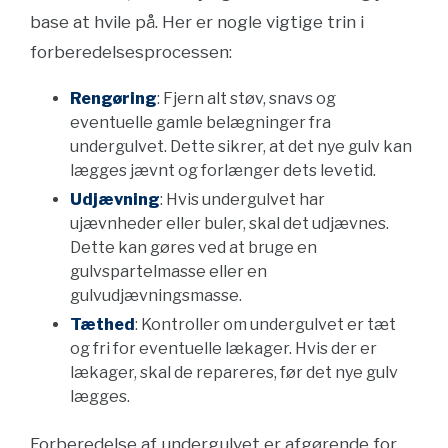
base at hvile på. Her er nogle vigtige trin i
forberedelsesprocessen:
Rengøring
: Fjern alt støv, snavs og
eventuelle gamle belægninger fra
undergulvet. Dette sikrer, at det nye gulv kan
lægges jævnt og forlænger dets levetid.
Udjævning
: Hvis undergulvet har
ujævnheder eller buler, skal det udjævnes.
Dette kan gøres ved at bruge en
gulvspartelmasse eller en
gulvudjævningsmasse.
Tæthed
: Kontroller om undergulvet er tæt
og fri for eventuelle lækager. Hvis der er
lækager, skal de repareres, før det nye gulv
lægges.
Forberedelse af undergulvet er afgørende for