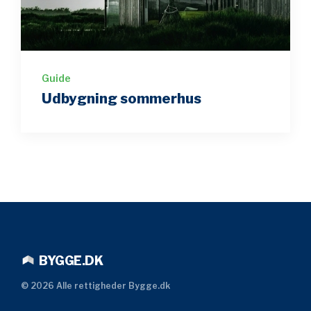
Guide
Udbygning sommerhus
BYGGE.DK
©
2026
Alle rettigheder Bygge.dk