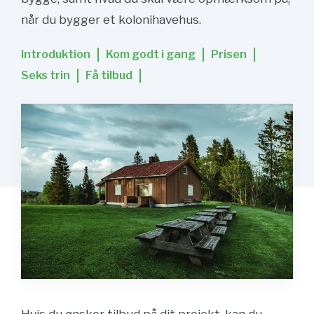
når du bygger et kolonihavehus.
Introduktion
Kom godt i gang
Prisen
Seks trin
Få tilbud