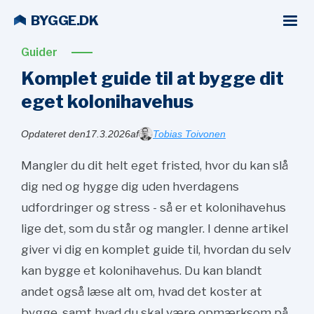
BYGGE.DK
Guider
Komplet guide til at bygge dit
eget kolonihavehus
Opdateret den
17.3.2026
af
Tobias Toivonen
Mangler du dit helt eget fristed, hvor du kan slå
dig ned og hygge dig uden hverdagens
udfordringer og stress - så er et kolonihavehus
lige det, som du står og mangler. I denne artikel
giver vi dig en komplet guide til, hvordan du selv
kan bygge et kolonihavehus. Du kan blandt
andet også læse alt om, hvad det koster at
bygge, samt hvad du skal være opmærksom på,