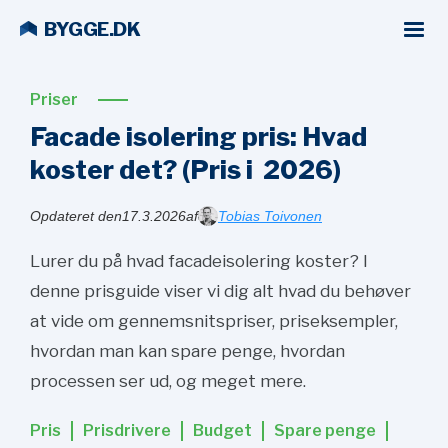
BYGGE.DK
Priser
Facade isolering pris: Hvad
koster det? (Pris i
2026)
Opdateret den
17.3.2026
af
Tobias Toivonen
Lurer du på hvad facadeisolering koster? I
denne prisguide viser vi dig alt hvad du behøver
at vide om gennemsnitspriser, priseksempler,
hvordan man kan spare penge, hvordan
processen ser ud, og meget mere.
Pris
Prisdrivere
Budget
Spare penge