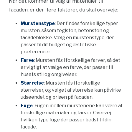
Når det kommer til valg af materialer til
facaden, er der flere faktorer, du skal overveje:
Murstenstype
: Der findes forskellige typer
mursten, såsom teglsten, betonsten og
facadeblokke. Vælg en murstenstype, der
passer til dit budget og æstetiske
præferencer.
Farve
: Mursten fås i forskellige farver, så det
er vigtigt at vælge en farve, der passer til
husets stil og omgivelser.
Størrelse
: Mursten fås i forskellige
størrelser, og valget af størrelse kan påvirke
udseendet og prisen på facaden.
Fuge
: Fugen mellem murstenene kan være af
forskellige materialer og farver. Overvej
hvilken type fuge der passer bedst til din
facade.