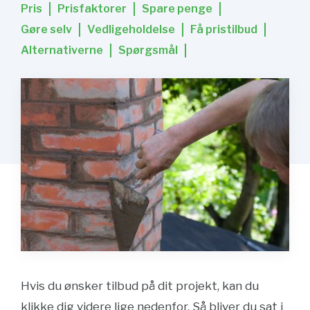
Pris
Prisfaktorer
Spare penge
Gøre selv
Vedligeholdelse
Få pristilbud
Alternativerne
Spørgsmål
Hvis du ønsker tilbud på dit projekt, kan du
klikke dig videre lige nedenfor. Så bliver du sat i