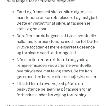
skal følges for at fuldføre projektet.
Først og fremmest skal du sikre dig, at alle
murstenene er korrekt placeret og fastgjort.
Dette er vigtigt for at sikre, at facaden er
stabil og holdbar.
Derefter kan du begynde at fylde eventuelle
huller mellem murstenene med mørtel. Dette
vil give facaden et mere ensartet udseende
og forhindre vand i at trænge ind.
Når mørtlen er tørret, kan du begynde at
rengøre facaden ved at fjerne eventuelle
overskydende mørtel og snavs. Dette kan
gøres med en børste eller en højtryksrenser.
Til sidst kan du overveje at påføre en
beskyttende belægning på facaden for at
forhindre skader fra vejr og forurening.