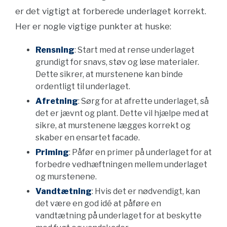
er det vigtigt at forberede underlaget korrekt.
Her er nogle vigtige punkter at huske:
Rensning
: Start med at rense underlaget
grundigt for snavs, støv og løse materialer.
Dette sikrer, at murstenene kan binde
ordentligt til underlaget.
Afretning
: Sørg for at afrette underlaget, så
det er jævnt og plant. Dette vil hjælpe med at
sikre, at murstenene lægges korrekt og
skaber en ensartet facade.
Priming
: Påfør en primer på underlaget for at
forbedre vedhæftningen mellem underlaget
og murstenene.
Vandtætning
: Hvis det er nødvendigt, kan
det være en god idé at påføre en
vandtætning på underlaget for at beskytte