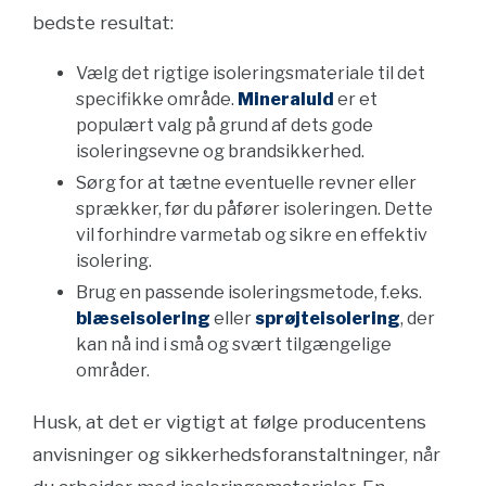
bedste resultat:
Vælg det rigtige isoleringsmateriale til det
specifikke område.
Mineraluld
er et
populært valg på grund af dets gode
isoleringsevne og brandsikkerhed.
Sørg for at tætne eventuelle revner eller
sprækker, før du påfører isoleringen. Dette
vil forhindre varmetab og sikre en effektiv
isolering.
Brug en passende isoleringsmetode, f.eks.
blæseisolering
eller
sprøjteisolering
, der
kan nå ind i små og svært tilgængelige
områder.
Husk, at det er vigtigt at følge producentens
anvisninger og sikkerhedsforanstaltninger, når