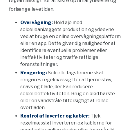
regelmæssigt for at sikre optimal ydeevne og
forlænge levetiden.
Overvågning:
Hold øje med
solcelleanlæggets produktion og ydeevne
ved at bruge en online overvågningsplatform
eller en app. Dette giver dig mulighed for at
identificere eventuelle problemer eller
ineffektiviteter og træffe rettidige
foranstaltninger.
Rengøring:
Solcelle tagstenene skal
rengøres regelmæssigt for at fjerne støv,
snavs og blade, der kan reducere
solcelleeffektiviteten. Brug en blød børste
eller en vandstråle til forsigtigt at rense
overfladen.
Kontrol af inverter og kabler:
Tjek
regelmæssigt inverteren og kablerne for
eventuelle synlige skader eller tegn på slid.