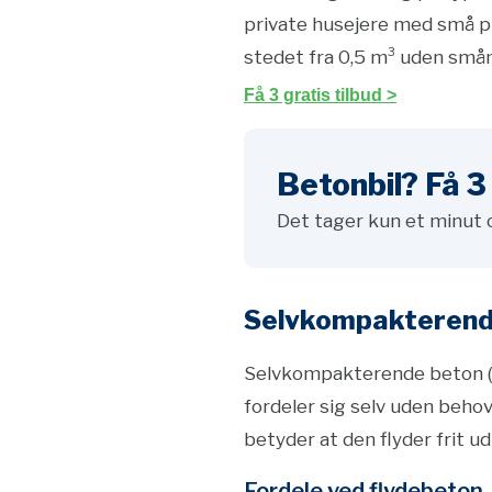
private husejere med små p
stedet fra 0,5 m³ uden småm
Få 3 gratis tilbud >
Betonbil? Få 3 
Det tager kun et minut 
Selvkompakterende
Selvkompakterende beton (SC
fordeler sig selv uden beho
betyder at den flyder frit ud
Fordele ved flydebeton