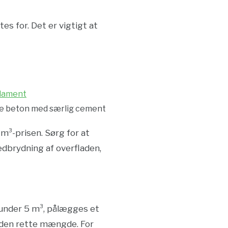
es for. Det er vigtigt at
dament
pe beton med særlig cement
m³-prisen. Sørg for at
edbrydning af overfladen,
u under 5 m³, pålægges et
 den rette mængde. For