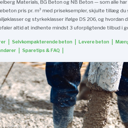
elberg Materials, BG Beton og NB Beton — som alle har of
beton pris pr. m³ med priseksempler, skjulte tillæg du 
miljøklasser og styrkeklasser ifølge DS 206, og hvordan 
aler altid at indhente mindst 3 uforpligtende tilbud i go
rer
Selvkompakterende beton
Levere beton
Mæng
andører
Sparetips & FAQ