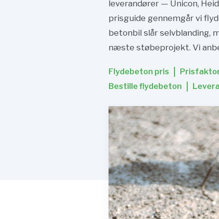
leverandører — Unicon, Heid
prisguide gennemgår vi flyde
betonbil slår selvblanding, 
næste støbeprojekt. Vi anbef
Flydebeton pris
Prisfakto
Bestille flydebeton
Lever