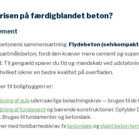
isen på færdigblandet beton?
cement
er betonens sammensætning.
Flydebeton (selvkompakt
 sætmålsbeton, fordi den kræver mere cement og superpl
kt. Til gengæld sparer du tid og mandskab ved udstøbning
hvilket sikrer en bedre kvalitet på overfladen.
r til boligbyggeri er:
bning af gulv
uden særlige belastningskrav — bruges til de 
bning af fundament
og bærende konstruktioner. Opfylder 
. Bruges til fundamenter og betondæk.
ner med holdbarhedskrav, fx
betondæk
og
støbt beton ter