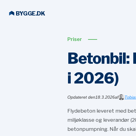
BYGGE.DK
Priser
Betonbil:
i
2026)
Opdateret den
18.3.2026
af
Tobia
Flydebeton leveret med beto
miljøklasse og leverandør (2
betonpumpning. Når du skal b