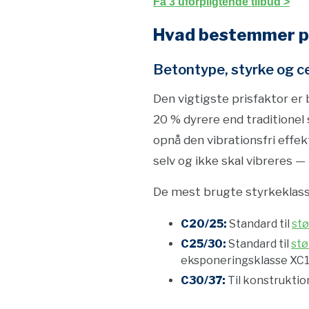
Få 3 uforpligtende tilbud >
Hvad bestemmer pr
Betontype, styrke og 
Den vigtigste prisfaktor 
20 % dyrere end traditionel
opnå den vibrationsfri effe
selv og ikke skal vibreres — 
De mest brugte styrkeklasse
C20/25:
Standard til
stø
C25/30:
Standard til
stø
eksponeringsklasse XC1
C30/37:
Til konstruktio