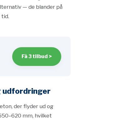
lternativ — de blander på
tid.
Få 3 tilbud >
 udfordringer
ton, der flyder ud og
 550–620 mm, hvilket