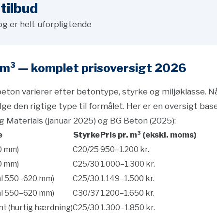
tilbud
og er helt uforpligtende
. m³ — komplet prisoversigt 2026
ton varierer efter betontype, styrke og miljøklasse. Når 
lge den rigtige type til formålet. Her er en oversigt base
rg Materials (januar 2025) og BG Beton (2025):
e
Styrke
Pris pr. m³ (ekskl. moms)
0 mm)
C20/25
950–1.200 kr.
0 mm)
C25/30
1.000–1.300 kr.
ål 550–620 mm)
C25/30
1.149–1.500 kr.
ål 550–620 mm)
C30/37
1.200–1.650 kr.
 (hurtig hærdning)
C25/30
1.300–1.850 kr.