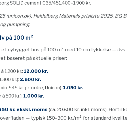
borg SOLID cement
C35/45
1.400–1.900 kr.
2025 (unicon.dk), Heidelberg Materials prisliste 2025, BG B
g og pumpning.
lv på 100 m²
i et nybygget hus på 100 m² med 10 cm tykkelse — dvs.
get baseret på aktuelle priser:
à 1.200 kr.:
12.000 kr.
.300 kr.):
2.600 kr.
in. 545 kr. pr. ordre, Unicon):
1.050 kr.
 à 500 kr.):
1.000 kr.
650 kr. ekskl. moms
(ca. 20.800 kr. inkl. moms). Hertil
overfladen — typisk 150–300 kr./m² for standard kvalite