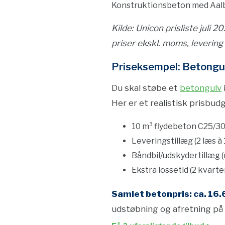
Konstruktionsbeton med Aal
Kilde: Unicon prisliste juli 
priser ekskl. moms, leverin
Priseksempel: Betongu
Du skal støbe et
betongulv
Her er et realistisk prisbud
10 m³ flydebeton C25/30 
Leveringstillæg (2 læs à 1
Båndbil/udskydertillæg (m
Ekstra lossetid (2 kvarter
Samlet betonpris: ca. 16.
udstøbning og afretning på 