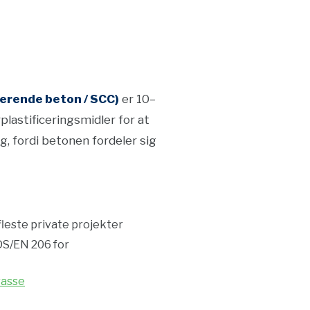
erende beton / SCC)
er 10–
astificeringsmidler for at
, fordi betonen fordeler sig
fleste private projekter
DS/EN 206 for
rasse