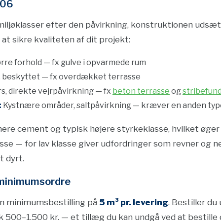
206
miljøklasser efter den påvirkning, konstruktionen udsætt
at sikre kvaliteten af dit projekt:
rre forhold — fx gulve i opvarmede rum
 beskyttet — fx overdækket terrasse
, direkte vejrpåvirkning — fx
beton terrasse
og
stribefun
:
Kystnære områder, saltpåvirkning — kræver en anden ty
ere cement og typisk højere styrkeklasse, hvilket øger 
sse — for lav klasse giver udfordringer som revner og n
t dyrt.
 minimumsordre
 en minimumsbestilling på
5 m³ pr. levering
. Bestiller d
500–1.500 kr. — et tillæg du kan undgå ved at bestille