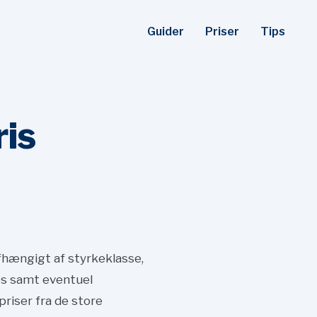
Guider
Priser
Tips
ris
fhængigt af styrkeklasse,
læs samt eventuel
priser fra de store