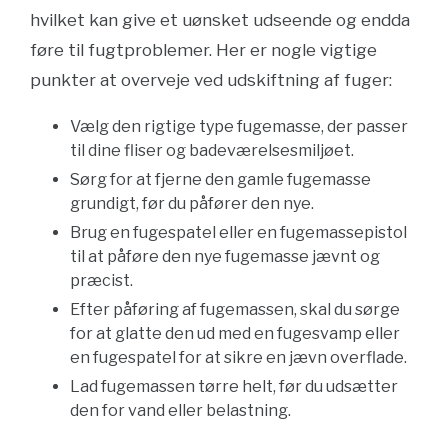
hvilket kan give et uønsket udseende og endda
føre til fugtproblemer. Her er nogle vigtige
punkter at overveje ved udskiftning af fuger:
Vælg den rigtige type fugemasse, der passer
til dine fliser og badeværelsesmiljøet.
Sørg for at fjerne den gamle fugemasse
grundigt, før du påfører den nye.
Brug en fugespatel eller en fugemassepistol
til at påføre den nye fugemasse jævnt og
præcist.
Efter påføring af fugemassen, skal du sørge
for at glatte den ud med en fugesvamp eller
en fugespatel for at sikre en jævn overflade.
Lad fugemassen tørre helt, før du udsætter
den for vand eller belastning.