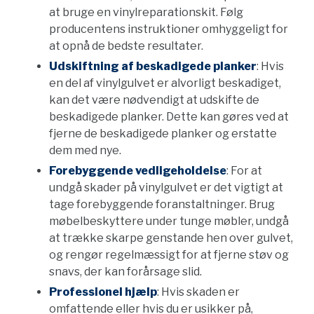
at bruge en vinylreparationskit. Følg
producentens instruktioner omhyggeligt for
at opnå de bedste resultater.
Udskiftning af beskadigede planker
: Hvis
en del af vinylgulvet er alvorligt beskadiget,
kan det være nødvendigt at udskifte de
beskadigede planker. Dette kan gøres ved at
fjerne de beskadigede planker og erstatte
dem med nye.
Forebyggende vedligeholdelse
: For at
undgå skader på vinylgulvet er det vigtigt at
tage forebyggende foranstaltninger. Brug
møbelbeskyttere under tunge møbler, undgå
at trække skarpe genstande hen over gulvet,
og rengør regelmæssigt for at fjerne støv og
snavs, der kan forårsage slid.
Professionel hjælp
: Hvis skaden er
omfattende eller hvis du er usikker på,