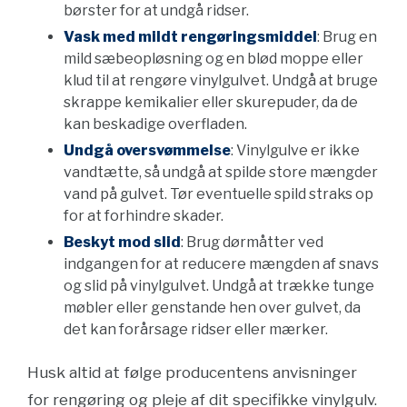
børster for at undgå ridser.
Vask med mildt rengøringsmiddel
: Brug en
mild sæbeopløsning og en blød moppe eller
klud til at rengøre vinylgulvet. Undgå at bruge
skrappe kemikalier eller skurepuder, da de
kan beskadige overfladen.
Undgå oversvømmelse
: Vinylgulve er ikke
vandtætte, så undgå at spilde store mængder
vand på gulvet. Tør eventuelle spild straks op
for at forhindre skader.
Beskyt mod slid
: Brug dørmåtter ved
indgangen for at reducere mængden af snavs
og slid på vinylgulvet. Undgå at trække tunge
møbler eller genstande hen over gulvet, da
det kan forårsage ridser eller mærker.
Husk altid at følge producentens anvisninger
for rengøring og pleje af dit specifikke vinylgulv.