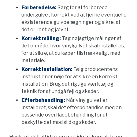
Forberedelse:
Sørg for at forberede
undergulvet korrekt ved at fjerne eventuelle
eksisterende gulvbelægninger og sikre, at
det er rent og jævnt.
Korrekt måling:
Tag nøjagtige målinger af
det område, hvor vinylgulvet skal installeres,
for at sikre, at du køber tilstrækkeligt med
materiale.
Korrekt installation:
Følg producentens
instruktioner nøje for at sikre en korrekt
installation. Brug det rigtige værktøj og
teknik for at undgå fejl og skader.
Efterbehandling:
Når vinylgulvet er
installeret, skal det efterbehandles med en
passende overfladebehandling for at
beskytte det mod slid og skader.
Husk, at det altid er en god idé at kontakte en