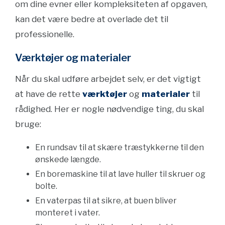
om dine evner eller kompleksiteten af opgaven,
kan det være bedre at overlade det til
professionelle.
Værktøjer og materialer
Når du skal udføre arbejdet selv, er det vigtigt
at have de rette
værktøjer
og
materialer
til
rådighed. Her er nogle nødvendige ting, du skal
bruge:
En rundsav til at skære træstykkerne til den
ønskede længde.
En boremaskine til at lave huller til skruer og
bolte.
En vaterpas til at sikre, at buen bliver
monteret i vater.