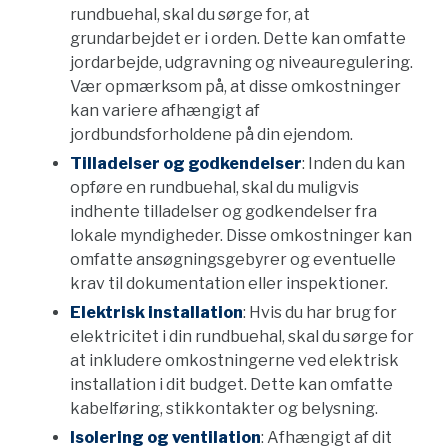
rundbuehal, skal du sørge for, at
grundarbejdet er i orden. Dette kan omfatte
jordarbejde, udgravning og niveauregulering.
Vær opmærksom på, at disse omkostninger
kan variere afhængigt af
jordbundsforholdene på din ejendom.
Tilladelser og godkendelser
: Inden du kan
opføre en rundbuehal, skal du muligvis
indhente tilladelser og godkendelser fra
lokale myndigheder. Disse omkostninger kan
omfatte ansøgningsgebyrer og eventuelle
krav til dokumentation eller inspektioner.
Elektrisk installation
: Hvis du har brug for
elektricitet i din rundbuehal, skal du sørge for
at inkludere omkostningerne ved elektrisk
installation i dit budget. Dette kan omfatte
kabelføring, stikkontakter og belysning.
Isolering og ventilation
: Afhængigt af dit