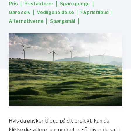
Pris
Prisfaktorer
Spare penge
Gøre selv
Vedligeholdelse
Få pristilbud
Alternativerne
Spørgsmål
Hvis du ønsker tilbud på dit projekt, kan du
klikke dig videre lige nedenfor. Så bliver du sat i