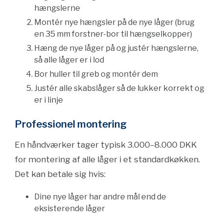
hængslerne
Montér nye hængsler på de nye låger (brug
en 35 mm forstner-bor til hængselkopper)
Hæng de nye låger på og justér hængslerne,
så alle låger er i lod
Bor huller til greb og montér dem
Justér alle skabslåger så de lukker korrekt og
er i linje
Professionel montering
En håndværker tager typisk 3.000–8.000 DKK
for montering af alle låger i et standardkøkken.
Det kan betale sig hvis:
Dine nye låger har andre mål end de
eksisterende låger