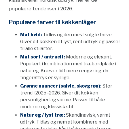
klassisk eller nordisk udtryk. Her er de
populære tendenser i 2026:
Populære farver til køkkenlåger
Mat hvid:
Tidløs og den mest solgte farve.
Giver dit køkken et lyst, rent udtryk og passer
til alle stilarter.
Mat sort / antracit:
Moderne og elegant.
Populært i kombination med træbordplade i
natur eg. Kræver lidt mere rengøring, da
fingeraftryk er synlige.
Grønne nuancer (salvie, skovgrøn):
Stor
trend i 2025–2026. Giver dit køkken
personlighed og varme. Passer til både
moderne og klassisk stil.
Natur eg / lyst træ:
Skandinavisk, varmt
udtryk. Tidløs og nem at kombinere med
andre materialer. Fås i både massiv træ og