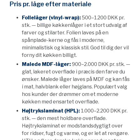
Pris pr. låge efter materiale
Folielåger (vinyl-wrap):
500–1.200 DKK pr.
stk. — billige køkkenlåger i et stort udvalg af
farver og stilarter. Folien laves på en
spånplade-kerne og fås i moderne,
minimalistisk og klassisk stil. God til dig der vil
forny dit køkken billigt.
Malede MDF-låger:
900–2.000 DKK pr. stk. —
glat, lakeret overflade i præcis den farve du
ønsker. Malede låger laves på MDF og kan fås
i mat, halvblank eller højglans. Populært valg
hos kunder der drømmer om et moderne
køkken med ensartet overflade.
Højtrykslaminat (HPL):
1.000–2.200 DKK pr.
stk. — den mest holdbare overflade.
Højtrykslaminat er modstandsdygtigt over
for ridser, fugt og varme, og er let at rengøre.