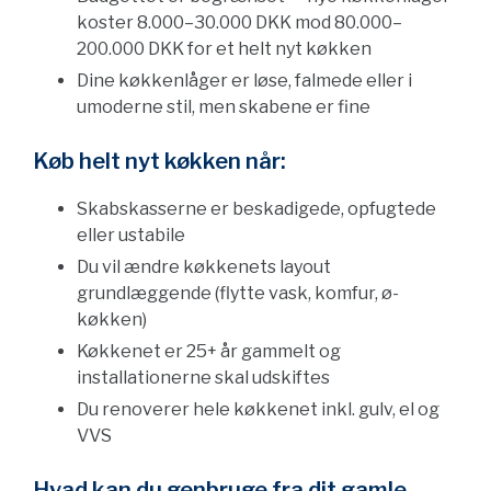
koster 8.000–30.000 DKK mod 80.000–
200.000 DKK for et helt nyt køkken
Dine køkkenlåger er løse, falmede eller i
umoderne stil, men skabene er fine
Køb helt nyt køkken når:
Skabskasserne er beskadigede, opfugtede
eller ustabile
Du vil ændre køkkenets layout
grundlæggende (flytte vask, komfur, ø-
køkken)
Køkkenet er 25+ år gammelt og
installationerne skal udskiftes
Du renoverer hele køkkenet inkl. gulv, el og
VVS
Hvad kan du genbruge fra dit gamle