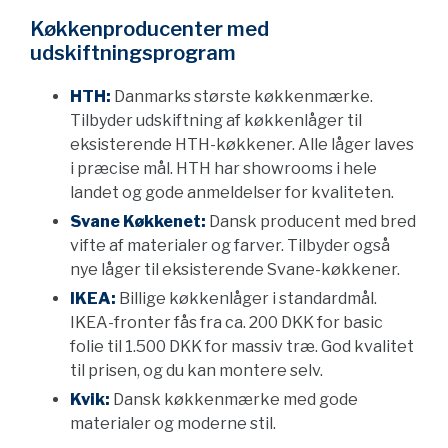
Køkkenproducenter med
udskiftningsprogram
HTH:
Danmarks største køkkenmærke.
Tilbyder udskiftning af køkkenlåger til
eksisterende HTH-køkkener. Alle låger laves
i præcise mål. HTH har showrooms i hele
landet og gode anmeldelser for kvaliteten.
Svane Køkkenet:
Dansk producent med bred
vifte af materialer og farver. Tilbyder også
nye låger til eksisterende Svane-køkkener.
IKEA:
Billige køkkenlåger i standardmål.
IKEA-fronter fås fra ca. 200 DKK for basic
folie til 1.500 DKK for massiv træ. God kvalitet
til prisen, og du kan montere selv.
Kvik:
Dansk køkkenmærke med gode
materialer og moderne stil.