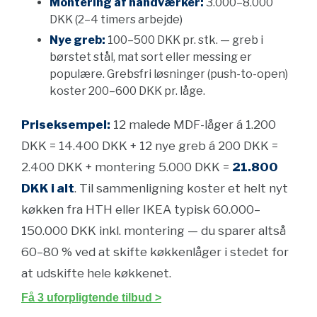
Montering af håndværker:
3.000–8.000
DKK (2–4 timers arbejde)
Nye greb:
100–500 DKK pr. stk. — greb i
børstet stål, mat sort eller messing er
populære. Grebsfri løsninger (push-to-open)
koster 200–600 DKK pr. låge.
Priseksempel:
12 malede MDF-låger á 1.200
DKK = 14.400 DKK + 12 nye greb á 200 DKK =
2.400 DKK + montering 5.000 DKK =
21.800
DKK i alt
. Til sammenligning koster et helt nyt
køkken fra HTH eller IKEA typisk 60.000–
150.000 DKK inkl. montering — du sparer altså
60–80 % ved at skifte køkkenlåger i stedet for
at udskifte hele køkkenet.
Få 3 uforpligtende tilbud >