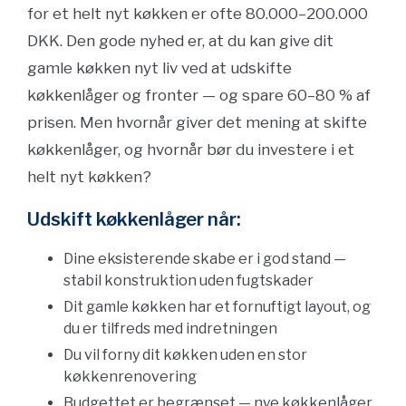
for et helt nyt køkken er ofte 80.000–200.000
DKK. Den gode nyhed er, at du kan give dit
gamle køkken nyt liv ved at udskifte
køkkenlåger og fronter — og spare 60–80 % af
prisen. Men hvornår giver det mening at skifte
køkkenlåger, og hvornår bør du investere i et
helt nyt køkken?
Udskift køkkenlåger når:
Dine eksisterende skabe er i god stand —
stabil konstruktion uden fugtskader
Dit gamle køkken har et fornuftigt layout, og
du er tilfreds med indretningen
Du vil forny dit køkken uden en stor
køkkenrenovering
Budgettet er begrænset — nye køkkenlåger