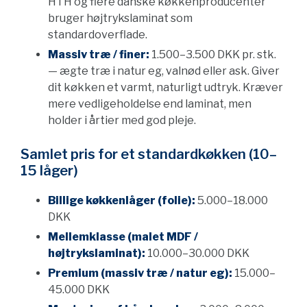
HTH og flere danske køkkenproducenter
bruger højtrykslaminat som
standardoverflade.
Massiv træ / finer:
1.500–3.500 DKK pr. stk.
— ægte træ i natur eg, valnød eller ask. Giver
dit køkken et varmt, naturligt udtryk. Kræver
mere vedligeholdelse end laminat, men
holder i årtier med god pleje.
Samlet pris for et standardkøkken (10–
15 låger)
Billige køkkenlåger (folie):
5.000–18.000
DKK
Mellemklasse (malet MDF /
højtrykslaminat):
10.000–30.000 DKK
Premium (massiv træ / natur eg):
15.000–
45.000 DKK