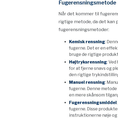
Fugerensningsmetode
Når det kommer til fugerens
rigtige metode, da det kan 
fugerensningsmetoder:
Kemisk rensning
: Denn
fugerne. Det er en effek
bruge de rigtige produk
Højtryksrensning
: Ved
for at fjerne snavs og p
den rigtige trykindstilli
Manuel rensning
: Manu
fugerne. Denne metode 
en mere skånsom tilgang 
Fugerensningsmiddel
fugerne. Disse produkte
instruktionerne nøje og