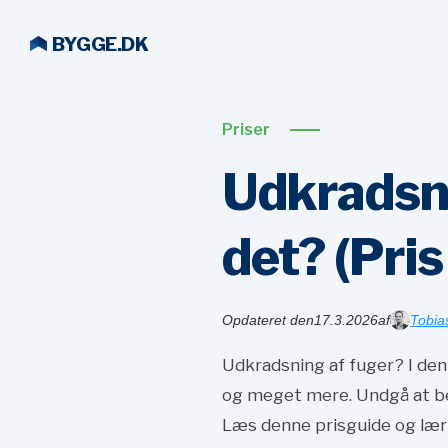
BYGGE.DK
Priser
Udkradsni
det? (Pris 
Opdateret den
17.3.2026
af
Tobia
Udkradsning af fuger? I denn
og meget mere. Undgå at bet
Læs denne prisguide og lær a