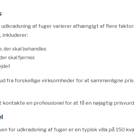
s
udkradsning af fuger varierer afhængigt af flere faktore
, inkluderer:
, der skal behandles
der skal fjernes
ejdet
lbud fra forskellige virksomheder for at sammenligne pris
at kontakte en professionel for at få en nøjagtig prisvurd
l
n for udkradsning af fuger er en typisk villa på 150 kva