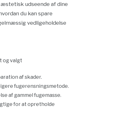
g æstetisk udseende af dine
g hvordan du kan spare
regelmæssig vedligeholdelse
t og valgt
aration af skader.
lligere fugerensningsmetode.
nelse af gammel fugemasse.
gtige for at opretholde