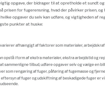
vigtig opgave, der bidrager til at opretholde et sundt o
se på prisen for fugerensning, hvad der påvirker prisen, o
, hvilke opgaver du selv kan udføre, og vigtigheden af 
tigste punkter at huske:
varierer afhængigt af faktorer som materialer, arbejdskraf
 opstå i form af ekstra materialer, ekstra arbejdstid og rep
at sammenligne tilbud, udføre opgaver selv og vælge en bi
ver som rengøring af fuger, påføring af fugemasse og fjer
ftersyn af fuger og udskiftning af beskadigede fuger er vi
 udseende.