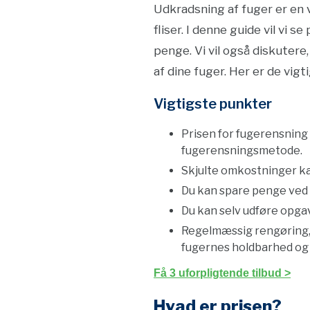
Udkradsning af fuger er en 
fliser. I denne guide vil vi 
penge. Vi vil også diskutere
af dine fuger. Her er de vig
Vigtigste punkter
Prisen for fugerensning 
fugerensningsmetode.
Skjulte omkostninger kan
Du kan spare penge ved 
Du kan selv udføre opga
Regelmæssig rengøring, e
fugernes holdbarhed og
Få 3 uforpligtende tilbud >
Hvad er prisen?