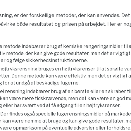
ning, er der forskellige metoder, der kan anvendes. Det 
påvirke både resultatet og prisen på arbejdet. Her er no
e metode indebærer brug af kemiske rengøringsmidler til at
tiv metode, der kan give gode resultater, men det er vigtigt
ter og følge sikkerhedsinstruktionerne.
 højtryksrensning bruges en højtryksrenser til at sprøjte v
letter. Denne metode kan være effektiv, men det er vigtigt 
ng for at undgå at beskadige fugerne.
el rensning indebærer brug af en børste eller en skraber til
kan være mere tidskrævende, men det kan være en god mul
eller har svært ved at få adgang til en højtryksrenser.
: Der findes også specielle fugerensningsmidler på markedet
r kan være nemme at bruge og kan give gode resultater, men
 være opmærksom på eventuelle advarsler eller forholdsreg