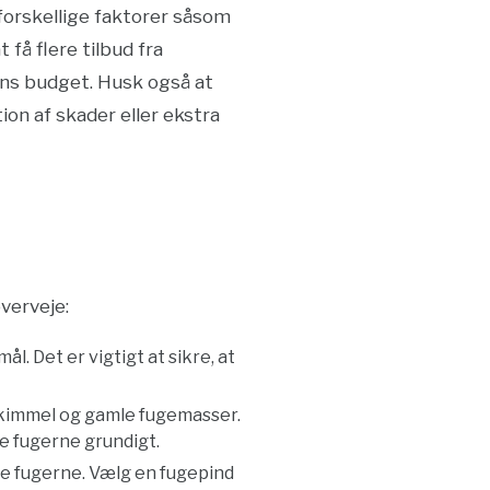
forskellige faktorer såsom
 få flere tilbud fra
ens budget. Husk også at
on af skader eller ekstra
overveje:
ål. Det er vigtigt at sikre, at
, skimmel og gamle fugemasser.
se fugerne grundigt.
nse fugerne. Vælg en fugepind