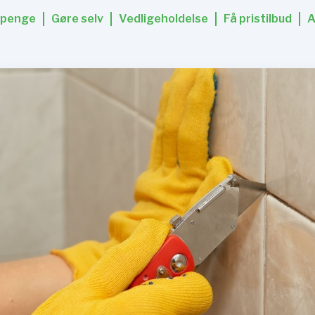
 penge
Gøre selv
Vedligeholdelse
Få pristilbud
A