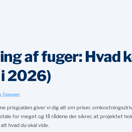
ng af fuger: Hvad k
i
2026)
s Toivonen
e prisguiden giver vi dig alt om priser, omkostningsdrive
ale for meget og få rådene der sikrer, at projektet hol
lt hvad du skal vide.