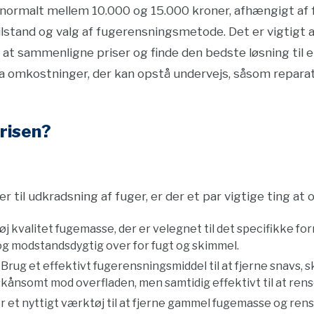
normalt mellem 10.000 og 15.000 kroner, afhængigt af 
ilstand og valg af fugerensningsmetode. Det er vigtigt at
 at sammenligne priser og finde den bedste løsning til 
 omkostninger, der kan opstå undervejs, såsom reparati
risen?
 til udkradsning af fuger, er der et par vigtige ting at 
øj kvalitet fugemasse, der er velegnet til det specifikke form
g modstandsdygtig over for fugt og skimmel.
: Brug et effektivt fugerensningsmiddel til at fjerne snavs
skånsomt mod overfladen, men samtidig effektivt til at ren
er et nyttigt værktøj til at fjerne gammel fugemasse og re