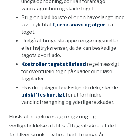
undgå ophobning, der kan forårsage
vandstagnation og skade taget.
Brug en blød børste eller en haveslange med
lavt tryk til at
fjerne snavs og alger
fra
taget.
Undgå at bruge skrappe rengøringsmidler
eller højtryksrenser, da de kan beskadige
tagets overflade.
Kontroller tagets tilstand
regelmæssigt
for eventuelle tegn på skader eller løse
tagplader.
Hvis du opdager beskadigede dele, skal de
udskiftes hurtigt
for at forhindre
vandindtrængning og yderligere skader.
Husk, at regelmæssig rengøring og
vedligeholdelse af dit ståltag vil sikre, at det
forbliver smukt og holdbart i mange år