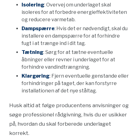
Isolering
: Overvej om underlaget skal
isoleres for at forbedre energieffektiviteten
og reducere varmetab.
Dampspærre
: Hvis det er nødvendigt, skal du
installere en dampspærre for at forhindre
fugt i at trænge ind i dit tag.
Tætning
: Sørg for at tætne eventuelle
åbninger eller revner i underlaget for at
forhindre vandindtrængning.
Klargøring
: Fjern eventuelle genstande eller
forhindringer på taget, der kan forstyrre
installationen af det nye ståltag.
Husk altid at følge producentens anvisninger og
søge professionel rådgivning, hvis du er usikker
på, hvordan du skal forberede underlaget
korrekt.