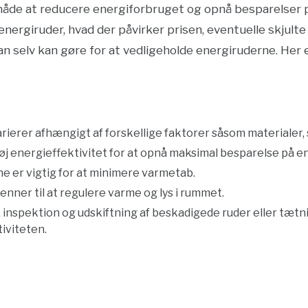
måde at reducere energiforbruget og opnå besparelser på 
energiruder, hvad der påvirker prisen, eventuelle skjul
 selv kan gøre for at vedligeholde energiruderne. Her e
rierer afhængigt af forskellige faktorer såsom materialer,
j energieffektivitet for at opnå maksimal besparelse på e
e er vigtig for at minimere varmetab.
enner til at regulere varme og lys i rummet.
inspektion og udskiftning af beskadigede ruder eller tætni
iviteten.