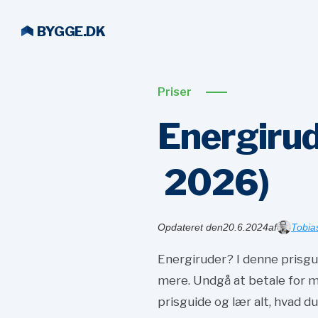
BYGGE.DK
Priser
Energirude
2026)
Opdateret den
20.6.2024
af
Tobia
Energiruder? I denne prisgui
mere. Undgå at betale for m
prisguide og lær alt, hvad du