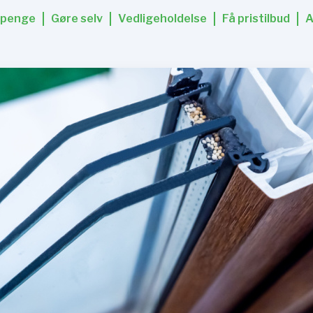
 penge
Gøre selv
Vedligeholdelse
Få pristilbud
A