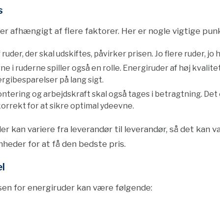
s
er afhængigt af flere faktorer. Her er nogle vigtige pun
ruder, der skal udskiftes, påvirker prisen. Jo flere ruder, jo h
ne i ruderne spiller også en rolle. Energiruder af høj kvali
rgibesparelser på lang sigt.
ring og arbejdskraft skal også tages i betragtning. Det er
 korrekt for at sikre optimal ydeevne.
er kan variere fra leverandør til leverandør, så det kan 
mheder for at få den bedste pris.
l
sen for energiruder kan være følgende: