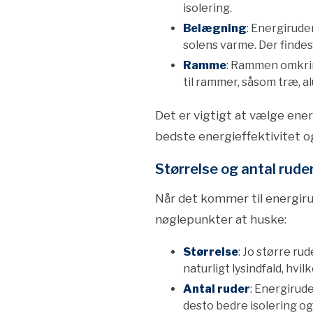
isolering.
Belægning
: Energirude
solens varme. Der findes
Ramme
: Rammen omkrin
til rammer, såsom træ, 
Det er vigtigt at vælge ener
bedste energieffektivitet o
Størrelse og antal rude
Når det kommer til energirud
nøglepunkter at huske:
Størrelse
: Jo større ru
naturligt lysindfald, hvi
Antal ruder
: Energirude
desto bedre isolering og 