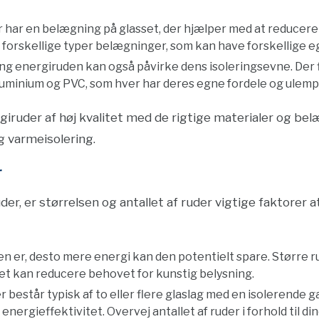
r har en belægning på glasset, der hjælper med at reducer
 forskellige typer belægninger, som kan have forskellige e
g energiruden kan også påvirke dens isoleringsevne. Der f
aluminium og PVC, som hver har deres egne fordele og ulemp
giruder af høj kvalitet med de rigtige materialer og be
g varmeisolering.
r
er, er størrelsen og antallet af ruder vigtige faktorer a
den er, desto mere energi kan den potentielt spare. Større 
lket kan reducere behovet for kunstig belysning.
r består typisk af to eller flere glaslag med en isolerende ga
energieffektivitet. Overvej antallet af ruder i forhold til d