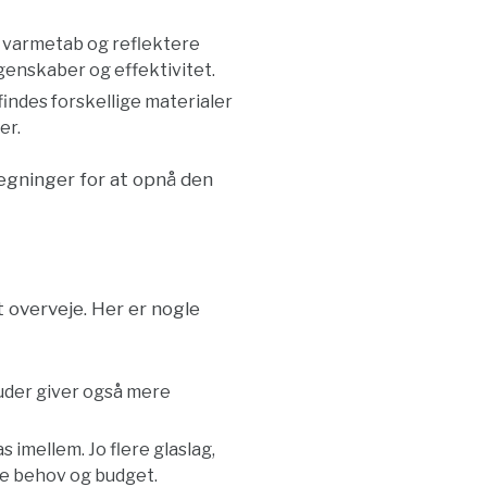
e varmetab og reflektere
genskaber og effektivitet.
indes forskellige materialer
er.
lægninger for at opnå den
t overveje. Her er nogle
ruder giver også mere
s imellem. Jo flere glaslag,
ine behov og budget.