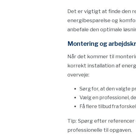
Det er vigtigt at finde den 
energibesparelse og komfor
anbefale den optimale løsni
Montering og arbejdsk
Når det kommer til montering
korrekt installation af ener
overveje:
Sørg for, at den valgte p
Vælg en professionel, d
Få flere tilbud fra forsk
Tip: Spørg efter referencer 
professionelle til opgaven.