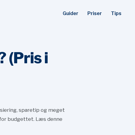
Guider
Priser
Tips
 (Pris i
nsiering, sparetip og meget
n for budgettet. Læs denne