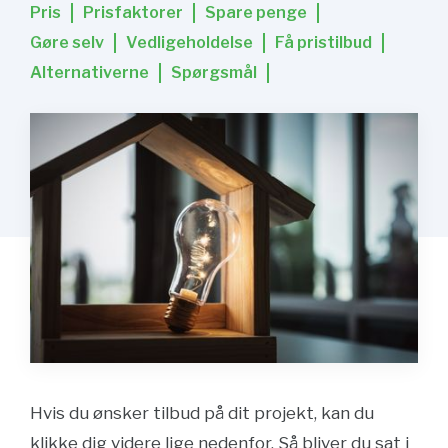
Pris
Prisfaktorer
Spare penge
Gøre selv
Vedligeholdelse
Få pristilbud
Alternativerne
Spørgsmål
Hvis du ønsker tilbud på dit projekt, kan du
klikke dig videre lige nedenfor. Så bliver du sat i