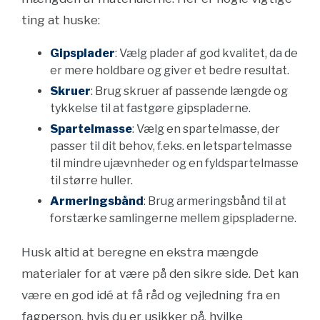
ting at huske:
Gipsplader
: Vælg plader af god kvalitet, da de
er mere holdbare og giver et bedre resultat.
Skruer
: Brug skruer af passende længde og
tykkelse til at fastgøre gipspladerne.
Spartelmasse
: Vælg en spartelmasse, der
passer til dit behov, f.eks. en letspartelmasse
til mindre ujævnheder og en fyldspartelmasse
til større huller.
Armeringsbånd
: Brug armeringsbånd til at
forstærke samlingerne mellem gipspladerne.
Husk altid at beregne en ekstra mængde
materialer for at være på den sikre side. Det kan
være en god idé at få råd og vejledning fra en
fagperson, hvis du er usikker på, hvilke