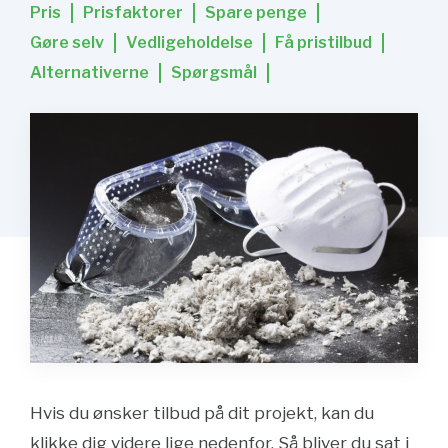
Pris
Prisfaktorer
Spare penge
Gøre selv
Vedligeholdelse
Få pristilbud
Alternativerne
Spørgsmål
Hvis du ønsker tilbud på dit projekt, kan du
klikke dig videre lige nedenfor. Så bliver du sat i