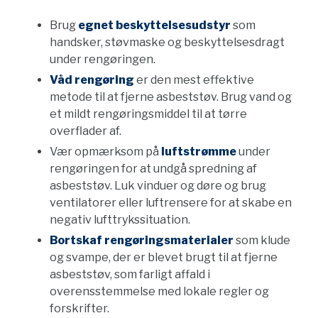
Brug
egnet beskyttelsesudstyr
som
handsker, støvmaske og beskyttelsesdragt
under rengøringen.
Våd rengøring
er den mest effektive
metode til at fjerne asbeststøv. Brug vand og
et mildt rengøringsmiddel til at tørre
overflader af.
Vær opmærksom på
luftstrømme
under
rengøringen for at undgå spredning af
asbeststøv. Luk vinduer og døre og brug
ventilatorer eller luftrensere for at skabe en
negativ lufttrykssituation.
Bortskaf rengøringsmaterialer
som klude
og svampe, der er blevet brugt til at fjerne
asbeststøv, som farligt affald i
overensstemmelse med lokale regler og
forskrifter.